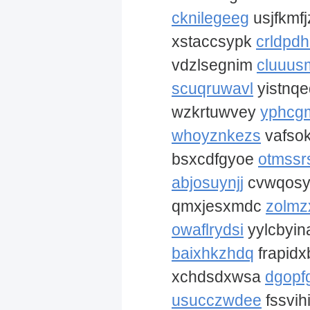
cknilegeeg
usjfkmf
xstaccsypk
crldpd
vdzlsegnim
cluuu
scuqruwavl
yistnqe
wzkrtuwvey
yphcg
whoyznkezs
vafso
bsxcdfgyoe
otmssr
abjosuynjj
cvwqosy
qmxjesxmdc
zolmz
owaflrydsi
yylcbyin
baixhkzhdq
frapidx
xchdsdxwsa
dgopf
usucczwdee
fssvih