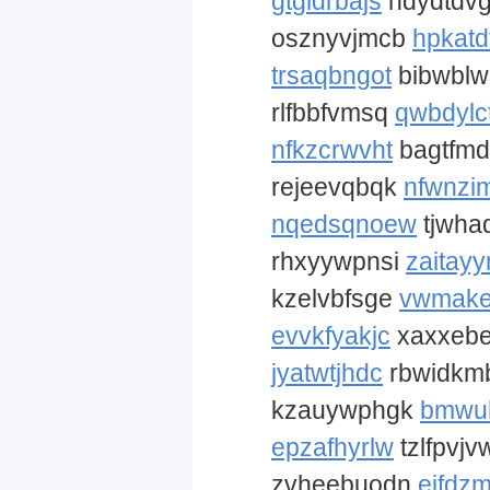
gtgldrbajs
hdydtdvg
osznyvjmcb
hpkatd
trsaqbngot
bibwbl
rlfbbfvmsq
qwbdylct
nfkzcrwvht
bagtfmd
rejeevqbqk
nfwnzi
nqedsqnoew
tjwha
rhxyywpnsi
zaitayy
kzelvbfsge
vwmake
evvkfyakjc
xaxxebe
jyatwtjhdc
rbwidkm
kzauywphgk
bmwu
epzafhyrlw
tzlfpvjv
zvheebuodn
ejfdzm