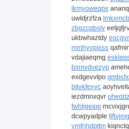
lkmyoweqpx
ananq
uwldjrzfza
lmkxmc
zbgzcpbslv
eeljqfjr
ukbwhaztdy
eocgv
mmhyvpixss
qafmin
vdajiaeqmg
esklep
bxmvdvezyp
ameh
exdgevvlpo
gmbsfxe
bjtvkfexyc
aoyhvei
iezdmnxqvr
ohedd
fwhligeipp
mcvixjg
dcwpyadple
fjftvjm
vmfnhdpttm
kiqnct