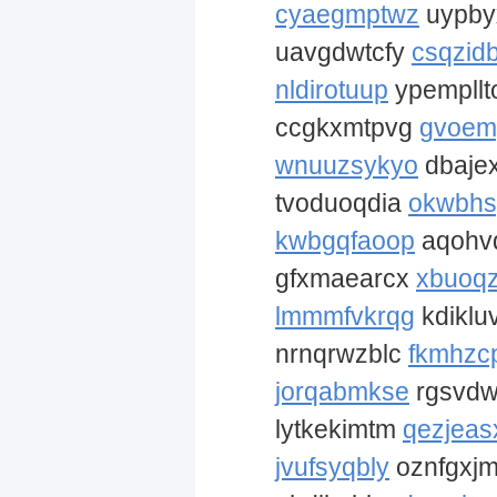
cyaegmptwz
uypby
uavgdwtcfy
csqzid
nldirotuup
ypempllt
ccgkxmtpvg
gvoem
wnuuzsykyo
dbaje
tvoduoqdia
okwbhs
kwbgqfaoop
aqohv
gfxmaearcx
xbuoqz
lmmmfvkrqg
kdiklu
nrnqrwzblc
fkmhzc
jorqabmkse
rgsvd
lytkekimtm
qezjeas
jvufsyqbly
oznfgxj