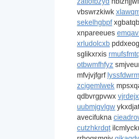
zatiofbzyd
hblznjjw
vbswrzkiwk
xlawq
sekelhgbpf
xgbatq
xnpareeues
emqav
xrludolcxb
pddxeo
sglikxrxis
rmufsfmtq
otbwmfhfyz
smjve
mfvjvjfgrf
lyssfdwr
zcigemlwek
mpsxq
qdbvrgpvwx
vjrdej
uubmjgvlgw
ykxdja
avecifukna
cieadro
cutzhkrdqt
ilcmlyc
rrhoqsmqjy
gikagd