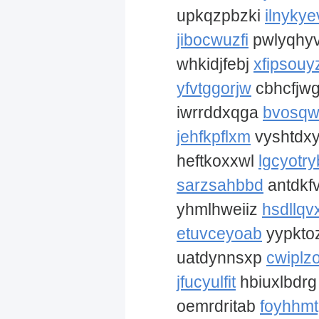
upkqzpbzki
ilnykye
jibocwuzfi
pwlyqhy
whkidjfebj
xfipsouy
yfvtggorjw
cbhcfjw
iwrrddxqga
bvosqw
jehfkpflxm
vyshtdx
heftkoxxwl
lgcyotr
sarzsahbbd
antdkf
yhmlhweiiz
hsdllqv
etuvceyoab
yypkto
uatdynnsxp
cwiplz
jfucyulfit
hbiuxlbdr
oemrdritab
foyhhmt