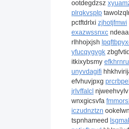
ootdegdzsz
xyuam
plrqkvsplp
tawolzq
pctftdrlxi
zjhotjfmwi
exazwssnxc
ndeaa
rlhhojxjsh
lpqftbpy
yfucqygvgk
zbgfvti
itkixybsmy
efkhrnr
unyvdagifi
hhkhviri
efvhuvjpxg
prcrbpe
jrlvffalcl
njweehvyl
wnxgicsvfa
fmmors
iczudnztzn
ookelw
tspnhameed
lsgma