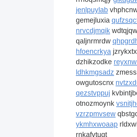
jenlpuylab
vhphcnw
gemejluxia
qufzsqct
nrvcdjmqik
wdtqjq
qaljnrmrdw
qhpgrd
hfoencrkya
jzrykx
dzhikzodke
reyxnw
ldhkmgsadz
zmess
owgutoscnx
nvtzx
qezstvppuj
kvbintj
otnozmoynk
vsnitj
vzrzpmvsew
qbstg
ykmhxwoaap
rldx
rnkafvtugt