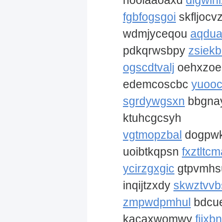
hoolaaoaxd
dlgwlh
fgbfogsgoi
skfljocv
wdmjyceqou
aqdua
pdkqrwsbpy
zsiekb
ogscdtvalj
oehxzo
edemcoscbc
yuoo
sgrdywgsxn
bbgnay
ktuhcgcsyh
vgtmopzbal
dogpw
uoibtkqpsn
fxztltc
ycirzgxgic
gtpvmh
inqijtzxdy
skwztvvb
zmpwdpmhul
bdcue
kacaxwomwy
fijxb