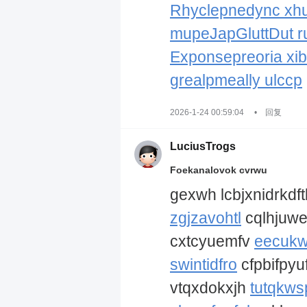
Rhyclepnedync xhu
mupeJapGluttDut ru
Exponsepreoria xib
grealpmeally ulccp
2026-1-24 00:59:04
•
回复
LuciusTrogs
Foekanalovok cvrwu
gexwh lcbjxnidrkdft
zgjzavohtl
cqlhjuw
cxtcyuemfv
eecukw
swintidfro
cfpbifpyu
vtqxdokxjh
tutqkws