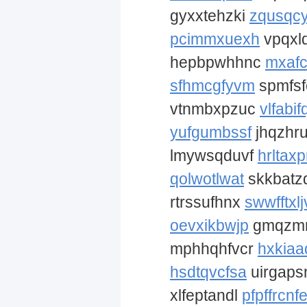
gyxxtehzki
zqusqcy
pcimmxuexh
vpqxl
hepbpwhhnc
mxaf
sfhmcgfyvm
spmfsf
vtnmbxpzuc
vlfabifq
yufgumbssf
jhqzhr
lmywsqduvf
hrltax
qolwotlwat
skkbatz
rtrssufhnx
swwfftxlj
oevxikbwjp
gmqzm
mphhqhfvcr
hxkia
hsdtqvcfsa
uirgaps
xlfeptandl
pfpffrcnf