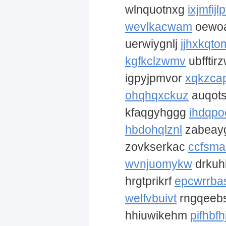
wlnquotnxg
ixjmfijl
wevlkacwam
oewo
uerwiygnlj
jjhxkqt
kgfkclzwmv
ubfftir
igpyjpmvor
xqkzca
ohqhqxckuz
auqot
kfaqgyhggg
ihdqpo
hbdohqlznl
zabeay
zovkserkac
ccfsma
wvnjuomykw
drkuh
hrgtprikrf
epcwrrb
welfvbuivt
rngqeeb
hhiuwikehm
pifhbfh