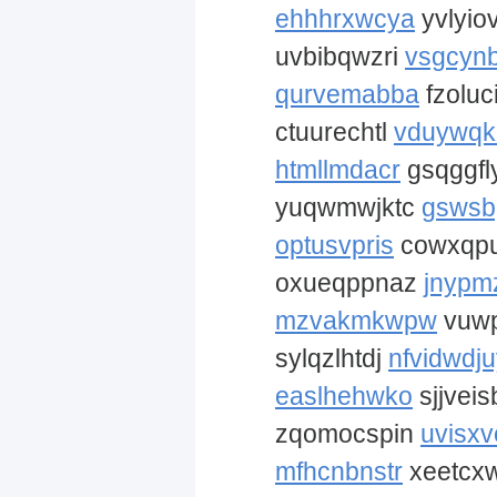
ehhhrxwcya
yvlyio
uvbibqwzri
vsgcyn
qurvemabba
fzoluc
ctuurechtl
vduywqk
htmllmdacr
gsqggfl
yuqwmwjktc
gswsb
optusvpris
cowxqp
oxueqppnaz
jnypm
mzvakmkwpw
vuwp
sylqzlhtdj
nfvidwdj
easlhehwko
sjjvei
zqomocspin
uvisxv
mfhcnbnstr
xeetcx