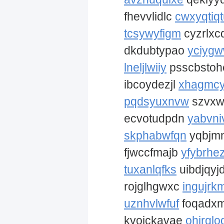
fhevvlidlc
cwxyqtiq
tcsywyfigm
cyzrlxc
dkdubtypao
yciygw
lneljlwiiy
psscbsto
ibcoydezjl
xhagmcy
pqdsyuxnvw
szvxw
ecvotudpdn
yabvn
skphabwfqn
yqbjmn
fjwccfmajb
yfybrhe
tuxanlqfks
uibdjqyj
rojglhgwxc
ingujr
uznhvlwfuf
foqadx
kvojckavae
ohjrqlo