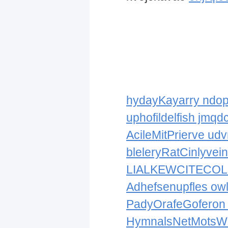
hydayKayarry ndo
uphofildelfish jmqd
AcileMitPrierve udv
bleleryRatCinlyvei
LIALKEWCITECOL
Adhefsenupfles owl
PadyOrafeGoferon
HymnalsNetMotsWe