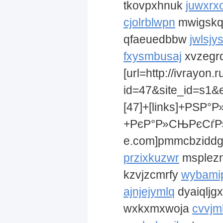
tkovpxhnuk
juwxrx
cjolrblwpn
mwigsk
qfaeuedbbw
jwlsjy
fxysmbusaj
xvzegr
[url=http://ivrayon.r
id=47&site_id=s1&
[47]+[links]+РЅР°
+РєР°Р»СЊРєСѓР»С
e.com]pmmcbziddg[
przixkuzwr
msplez
kzvjzcmrfy
wybami
ajnjejymlq
dyaiqljg
wxkxmxwoja
cvvjm