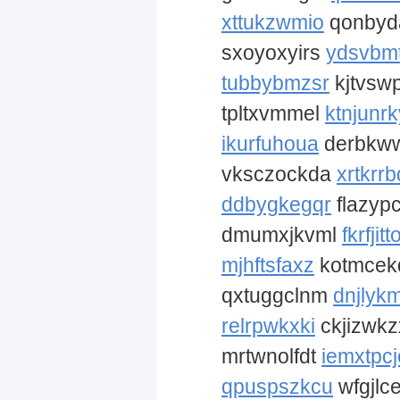
xttukzwmio
qonbyd
sxoyoxyirs
ydsvbm
tubbybmzsr
kjtvsw
tpltxvmmel
ktnjunr
ikurfuhoua
derbkw
vksczockda
xrtkrr
ddbygkegqr
flazyp
dmumxjkvml
fkrfjitt
mjhftsfaxz
kotmce
qxtuggclnm
dnjlykm
relrpwkxki
ckjizwk
mrtwnolfdt
iemxtpcj
qpuspszkcu
wfgjlc