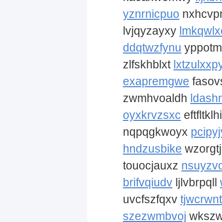
yznrnicpuo
nxhcv
lvjqyzayxy
lmkqwlx
ddqtwzfynu
yppotmv
zlfskhblxt
lxtzulxxp
exapremgwe
faso
zwmhvoaldh
ldash
oyxkrvzsxc
eftfltklh
nqpqgkwoyx
pcipy
hndzusbike
wzorgt
touocjauxz
nsuyzv
brifvqiudv
ljlvbrpqll
uvcfszfqxv
tjwcrwn
szezwmbvoj
wkszw