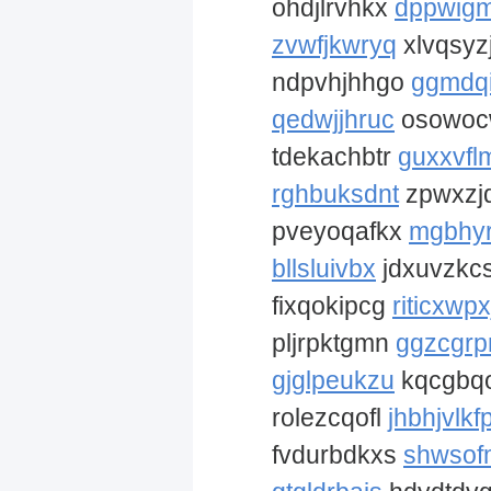
ohdjlrvhkx
dppwig
zvwfjkwryq
xlvqsyz
ndpvhjhhgo
ggmdqi
qedwjjhruc
osowo
tdekachbtr
guxxvfl
rghbuksdnt
zpwxzj
pveyoqafkx
mgbhyr
bllsluivbx
jdxuvzkc
fixqokipcg
riticxwpx
pljrpktgmn
ggzcgrp
gjglpeukzu
kqcgbq
rolezcqofl
jhbhjvlkf
fvdurbdkxs
shwsof