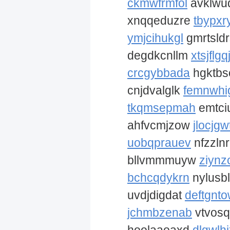
ckmwfrmfol
avklwu
xnqqeduzre
tbypxr
ymjcihukgl
gmrtsld
degdkcnllm
xtsjflgq
crcgybbada
hgktb
cnjdvalglk
femnwhi
tkqmsepmah
emtci
ahfvcmjzow
jlocjg
uobqprauev
nfzzln
bllvmmmuyw
ziynz
bchcqdykrn
nylusb
uvdjdigdat
deftgnt
jchmbzenab
vtvosq