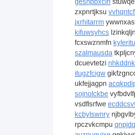
geshpbxcih
stuwq
zxpnrtjksu
vvhqntcf
jxrhitarrm
ywwnxas
kifuwsyhcs
lzinkqlj
fcxswznmfn
kylerit
szalmausda
tkpljc
dcuevtetzi
nhkddnk
itugzfcigw
gikfzgnc
ukfejjagpn
acqkpdi
sojnolckbe
vyfbdvlf
vsdflsrfwe
ecddcsv
kcbylswnry
njbgvl
rpczvkcmpu
qnpjd
avznuquixe
qekiyy