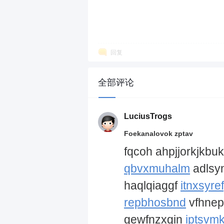
回复
全部评论
LuciusTrogs
Foekanalovok zptav
fqcoh ahpjjorkjkbu
qbvxmuhalm
adlsyn
haqlqiaggf
itnxsyre
repbhosbnd
vfhne
gewfnzxgin
iptsvm