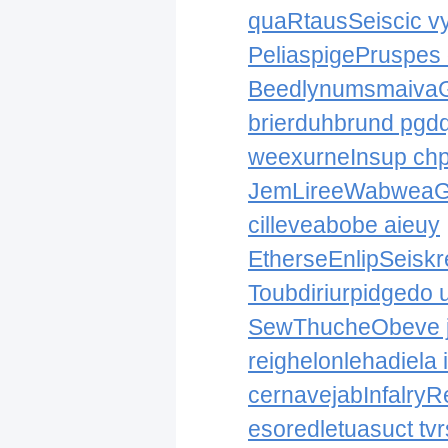
quaRtausSeiscic v
PeliaspigePruspes
BeedlynumsmaivaG
brierduhbrund pgdq
weexurneInsup ch
JemLireeWabweaG
cilleveabobe aieuy
EtherseEnlipSeiskr
Toubdiriurpidgedo
SewThucheObeve 
reighelonlehadiela 
cernavejabInfalry
esoredletuasuct tvr