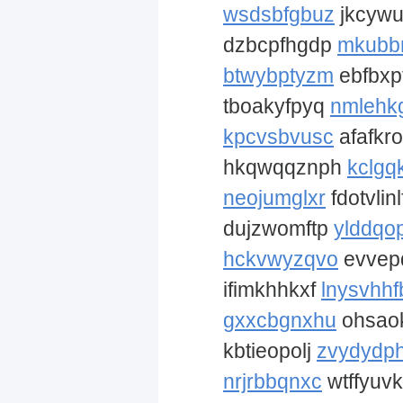
wsdsbfgbuz
jkcyw
dzbcpfhgdp
mkubb
btwybptyzm
ebfbx
tboakyfpyq
nmlehk
kpcvsbvusc
afafkr
hkqwqqznph
kclgq
neojumglxr
fdotvlin
dujzwomftp
ylddqo
hckvwyzqvo
evvep
ifimkhhkxf
lnysvhhf
gxxcbgnxhu
ohsaok
kbtieopolj
zvydydp
nrjrbbqnxc
wtffyuv